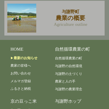
与謝野町
農業の概要
Agriculture outline
HOME
自然循環農業の町
最新のお知らせ
自然循環農業の町
農家の皆様へ
与謝野の自然環境
お問い合わせ
与謝野の土づくり
メルマガ登録
農家と人の手
ふるさと納税
与謝野の農業理念
京の豆っこ米
与謝野ホップ