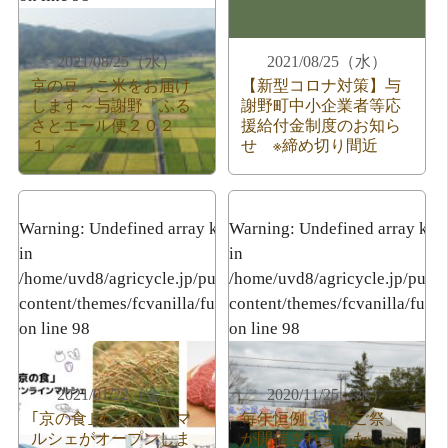
2021/08/25（水）
2021/08/25（水）
京の豆っこ米をお届け
【新型コロナ対策】与
します～与謝野「ふる
謝野町中小企業者等応
さとエール便２０２
援給付金制度のお知ら
１」～
せ ※締め切り間近
Warning
: Undefined array key 3
Warning
: Undefined array key
in
in
/home/uvd8/agricycle.jp/public_html/wp-
/home/uvd8/agricycle.jp/publ
content/themes/fcvanilla/functions.php
content/themes/fcvanilla/func
on line
98
on line
98
2021/01/22（金）
2020/11/25（水）
｢京の食｣オンラインマ
毎年恒例「りんご祭」
ルシェがオープンしま
が開催されました。