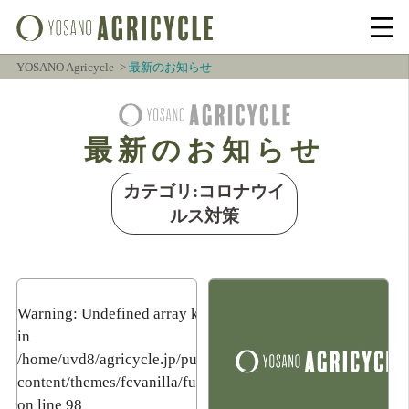
YOSANO Agricycle
最新のお知らせ
最新のお知らせ
カテゴリ:コロナウイ
ルス対策
Warning
: Undefined array key 3
in
/home/uvd8/agricycle.jp/public_html/wp-
content/themes/fcvanilla/functions.php
on line
98