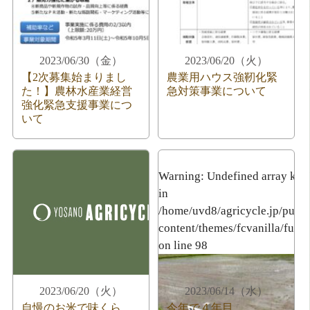
2023/06/30（金）
2023/06/20（火）
【2次募集始まりまし
農業用ハウス強靭化緊
た！】農林水産業経営
急対策事業について
強化緊急支援事業につ
いて
Warning
: Undefined array key
in
/home/uvd8/agricycle.jp/publ
content/themes/fcvanilla/func
on line
98
2023/06/20（火）
2023/06/14（水）
自慢のお米で味くら
今年で４年目