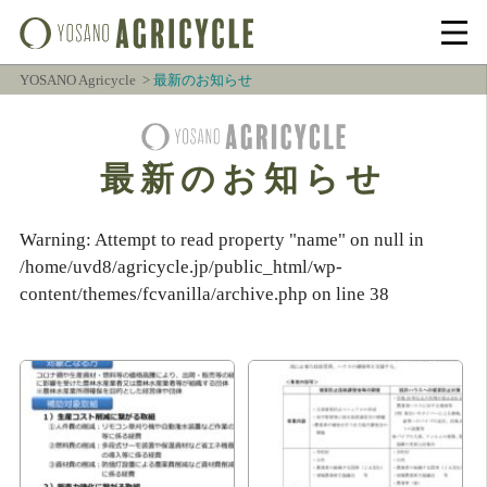
YOSANO Agricycle
最新のお知らせ
最新のお知らせ
Warning
: Attempt to read property "name" on null in
/home/uvd8/agricycle.jp/public_html/wp-
content/themes/fcvanilla/archive.php
on line
38