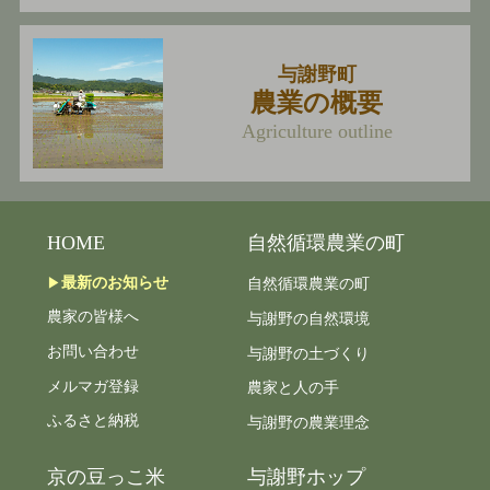
与謝野町
農業の概要
Agriculture outline
HOME
自然循環農業の町
最新のお知らせ
自然循環農業の町
農家の皆様へ
与謝野の自然環境
お問い合わせ
与謝野の土づくり
メルマガ登録
農家と人の手
ふるさと納税
与謝野の農業理念
京の豆っこ米
与謝野ホップ