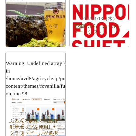
2022/06/24（金）
2022/01/13（木）
祝！与謝野ホップを使
京都府から、ニッポン
ったビールが賞を獲
フードシフト。
得！
Warning
: Undefined array key 3
in
/home/uvd8/agricycle.jp/public_html/wp-
content/themes/fcvanilla/functions.php
on line
98
2021/02/15（月）
ふるさと納税で与謝野
町産ホップを使用した
クラフトビールが選択