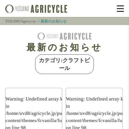
YOSANO Agricycle
最新のお知らせ
最新のお知らせ
カテゴリ:クラフトビ
ール
Warning
: Undefined array key 3
Warning
: Undefined array key
in
in
/home/uvd8/agricycle.jp/public_html/wp-
/home/uvd8/agricycle.jp/publ
content/themes/fcvanilla/functions.php
content/themes/fcvanilla/func
on line
98
on line
98