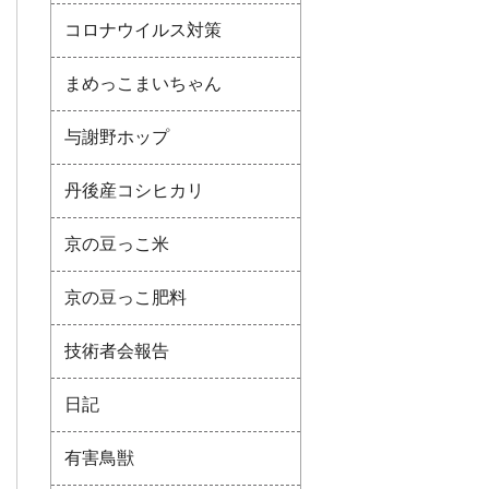
コロナウイルス対策
まめっこまいちゃん
与謝野ホップ
丹後産コシヒカリ
京の豆っこ米
京の豆っこ肥料
技術者会報告
日記
有害鳥獣