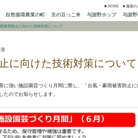
HOME
最新の
自然循環農業の町
京の豆っこ米
与謝野ホップ
与謝野
雨被害防止に向けた技術対策について
関連
止に向けた技術対策について
害に強い施設園芸づくり月間に際し、「台風・豪雨被害防止に
したのでお知らせします。